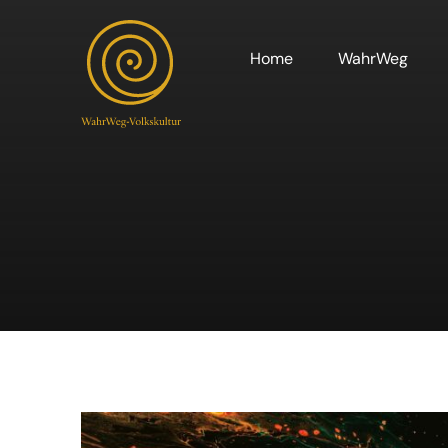
Skip
to
Home
WahrWeg
content