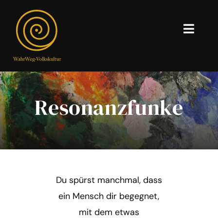
Skip
to
content
Toggl
Navig
Home
WahrWeg
Resonanzfunke
Volkskultur
Volksnetzwerk
Mitwirken
Du spürst manchmal, dass
ein Mensch dir begegnet,
Resonanzfunke
mit dem etwas