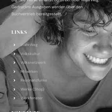
Gedruckte Ausgaben werden über den
Buchvertrieb bereitgestellt.
LINKS
WahrWeg
Volkskultur
Volksnetzwerk
Mitwirken
Resonanzfunke
Werke (Shop)
Werkfenster